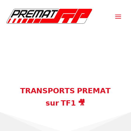
𝗧𝗥𝗔𝗡𝗦𝗣𝗢𝗥𝗧𝗦 𝗣𝗥𝗘𝗠𝗔𝗧
𝘀𝘂𝗿 𝗧𝗙𝟭 🎥