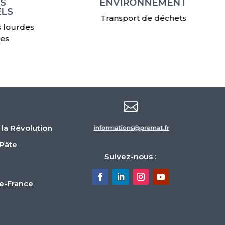
S
ENVIRONNEMENT
ELS
Transport de déchets
s lourdes
nes

 la Révolution
-Pâte
Suivez-nous :
e-France