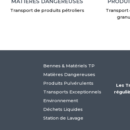
MATIÈRES DANGEREUSES
PRODUI
Transport de produits pétroliers
Transport
granu
Bennes & Matériels TP
Matières Dangereuses
Produits Pulvérulents
Les T
Transports Exceptionnels
réguli
Environnement
Déchets Liquides
Station de Lavage