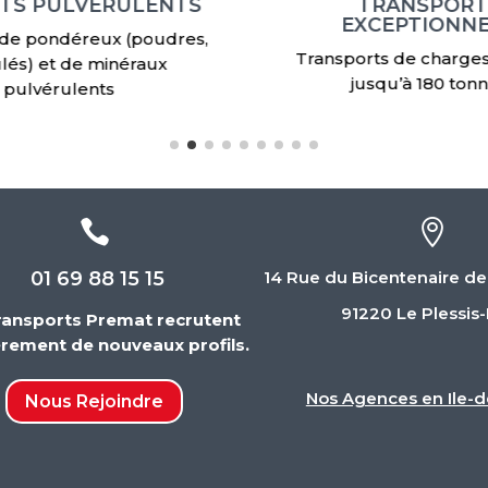
TS PULVÉRULENTS
TRANSPORT
EXCEPTIONN
 de pondéreux (poudres,
Transports de charge
lés) et de minéraux
jusqu’à 180 ton
pulvérulents


01 69 88 15 15
14 Rue du Bicentenaire de
91220 Le Plessis
ransports Premat recrutent
èrement de nouveaux profils.
Nos Agences en Ile-d
Nous Rejoindre