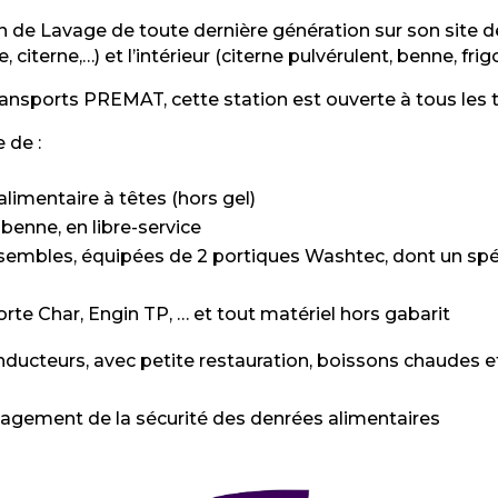
 de Lavage de toute dernière génération sur son site de
 citerne,…) et l’
intérieur
(citerne pulvérulent, benne, frig
Transports PREMAT, cette station est ouverte
à tous les 
 de :
alimentaire à têtes (hors gel)
 benne, en libre-service
nsembles, équipées de 2 portiques Washtec, dont un spéc
orte Char, Engin TP, … et tout matériel hors gabarit
ucteurs, avec petite restauration, boissons chaudes et 
nagement de la sécurité des denrées alimentaires